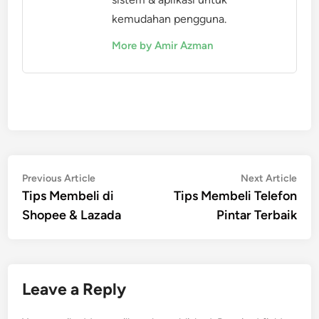
kemudahan pengguna.
More by Amir Azman
Post
Previous
Nex
Previous Article
Next Article
article:
artic
Tips Membeli di
Tips Membeli Telefon
navigation
Shopee & Lazada
Pintar Terbaik
Leave a Reply