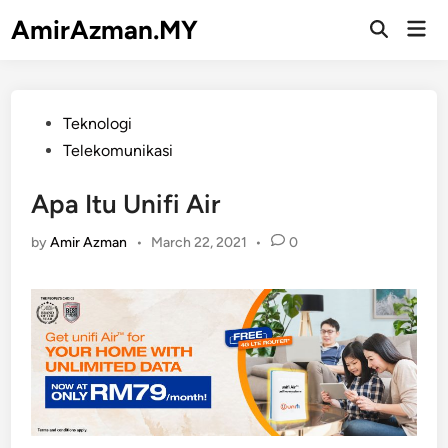
Skip
AmirAzman.MY
Mai
to
Open
Men
Search
content
Posted
Teknologi
in
Telekomunikasi
Apa Itu Unifi Air
by
Amir Azman
•
March 22, 2021
•
0