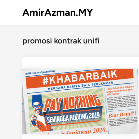
Skip
AmirAzman.MY
to
content
promosi kontrak unifi