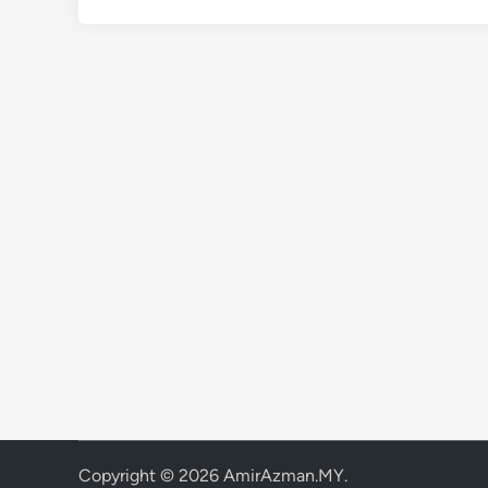
Copyright © 2026
AmirAzman.MY
.