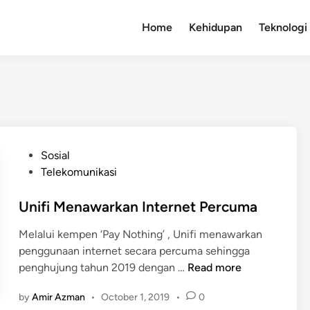
Home
Kehidupan
Teknologi
P
Sosial
o
Telekomunikasi
s
t
Unifi Menawarkan Internet Percuma
e
Melalui kempen ‘Pay Nothing’ , Unifi menawarkan
d
penggunaan internet secara percuma sehingga
i
U
penghujung tahun 2019 dengan …
Read more
n
n
by
Amir Azman
•
October 1, 2019
•
0
i