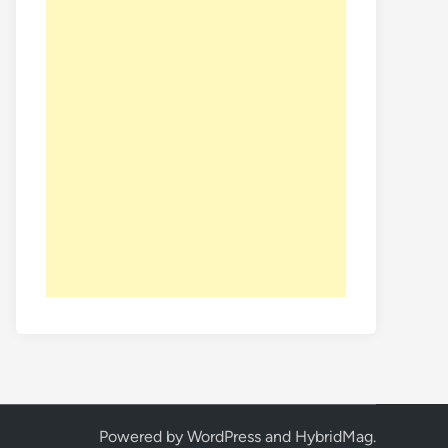
Powered by
WordPress
and
HybridMag
.