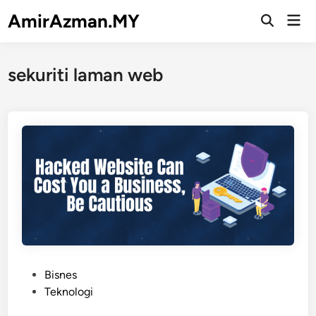
Skip
AmirAzman.MY
Mai
to
Open
Men
Search
content
sekuriti laman web
P
Bisnes
o
Teknologi
s