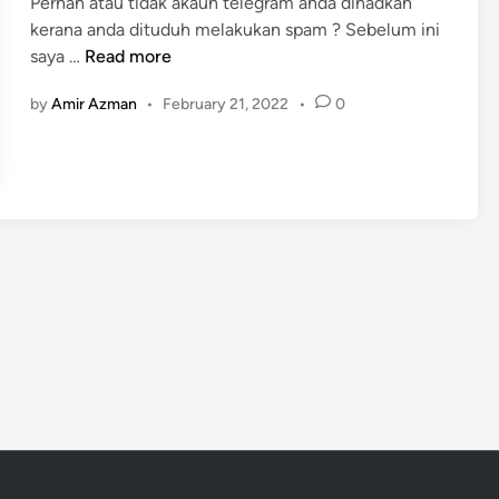
Pernah atau tidak akaun telegram anda dihadkan
n
kerana anda dituduh melakukan spam ? Sebelum ini
T
saya …
Read more
e
by
Amir Azman
•
February 21, 2022
•
0
l
e
g
r
a
m
D
i
h
a
d
k
a
n
K