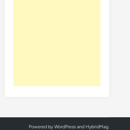
Powered by
WordPress
and
HybridMag
.