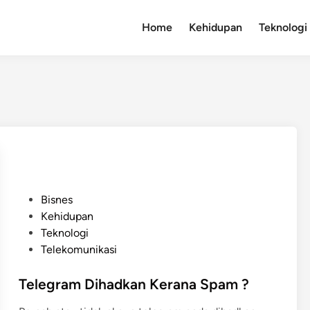
Home
Kehidupan
Teknologi
P
Bisnes
o
Kehidupan
s
Teknologi
t
Telekomunikasi
e
d
Telegram Dihadkan Kerana Spam ?
i