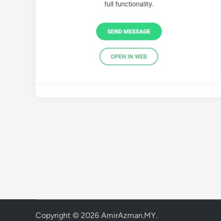
Copyright © 2026
AmirAzman.MY
.