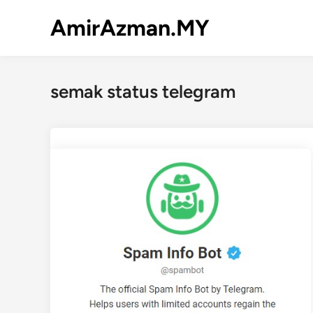
Skip
AmirAzman.MY
to
content
semak status telegram