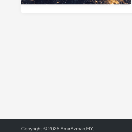
Copyright © 2026
AmirAzman.MY
.