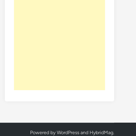
Powered by
WordPress
and
HybridMag
.