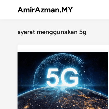
Skip
AmirAzman.MY
to
content
syarat menggunakan 5g