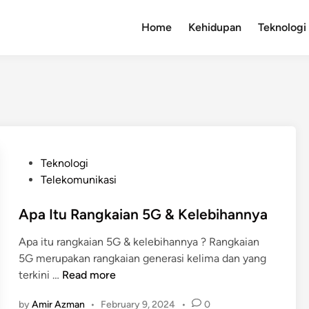
Home
Kehidupan
Teknologi
P
Teknologi
o
Telekomunikasi
s
t
Apa Itu Rangkaian 5G & Kelebihannya
e
Apa itu rangkaian 5G & kelebihannya ? Rangkaian
d
5G merupakan rangkaian generasi kelima dan yang
i
A
terkini …
Read more
n
p
by
Amir Azman
•
February 9, 2024
•
0
a