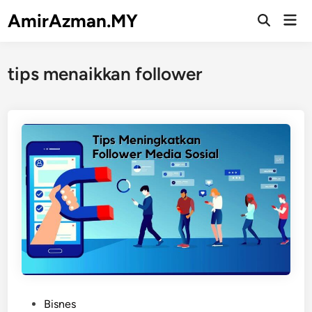
Skip
AmirAzman.MY
Mai
to
Open
Men
Search
content
tips menaikkan follower
P
Bisnes