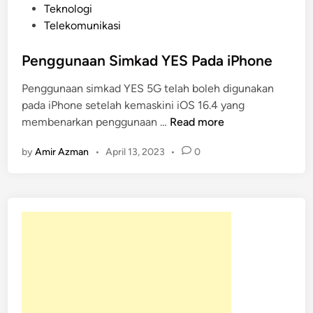
P
Teknologi
o
Telekomunikasi
s
t
Penggunaan Simkad YES Pada iPhone
e
Penggunaan simkad YES 5G telah boleh digunakan
d
pada iPhone setelah kemaskini iOS 16.4 yang
i
P
membenarkan penggunaan …
Read more
n
e
by
Amir Azman
•
April 13, 2023
•
0
n
g
g
u
n
a
a
n
S
i