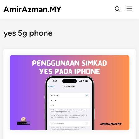
Skip
AmirAzman.MY
Mai
to
Open
Men
Search
content
yes 5g phone