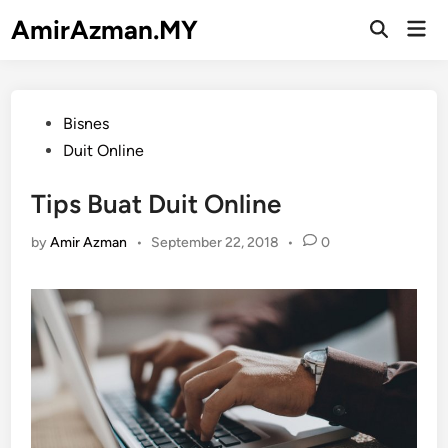
Skip
AmirAzman.MY
Mai
to
Open
Men
Search
content
Posted
Bisnes
in
Duit Online
Tips Buat Duit Online
by
Amir Azman
•
September 22, 2018
•
0