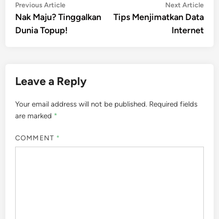
Post
Previous
Nex
Previous Article
Next Article
article:
artic
Nak Maju? Tinggalkan
Tips Menjimatkan Data
navigation
Dunia Topup!
Internet
Leave a Reply
Your email address will not be published.
Required fields
are marked
*
COMMENT
*