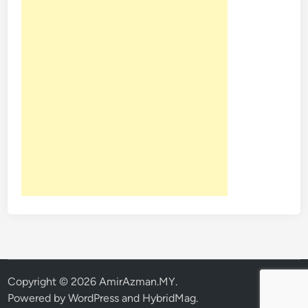
Copyright © 2026
AmirAzman.MY
.
Powered by
WordPress
and
HybridMag
.