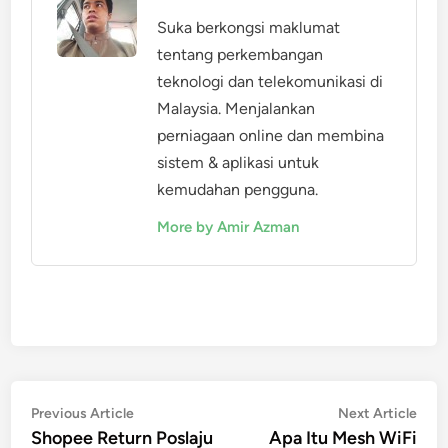
Suka berkongsi maklumat
tentang perkembangan
teknologi dan telekomunikasi di
Malaysia. Menjalankan
perniagaan online dan membina
sistem & aplikasi untuk
kemudahan pengguna.
More by Amir Azman
Post
Previous
Nex
Previous Article
Next Article
article:
artic
Shopee Return Poslaju
Apa Itu Mesh WiFi
navigation