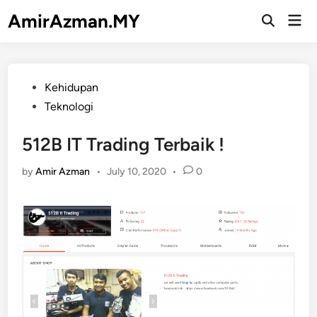
Skip
AmirAzman.MY
Mai
to
Open
Men
Search
content
Posted
Kehidupan
in
Teknologi
512B IT Trading Terbaik !
by
Amir Azman
•
July 10, 2020
•
0