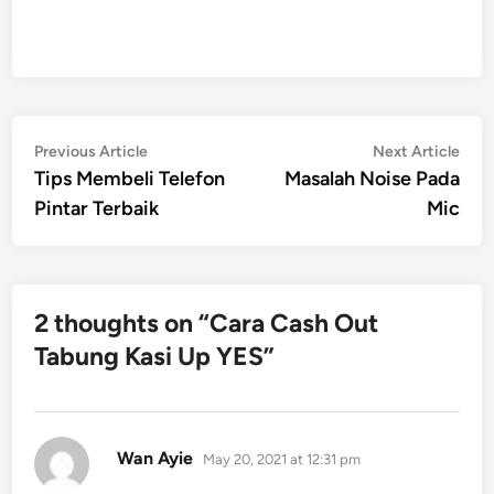
Post
Previous
Nex
Previous Article
Next Article
article:
artic
Tips Membeli Telefon
Masalah Noise Pada
navigation
Pintar Terbaik
Mic
2 thoughts on “
Cara Cash Out
Tabung Kasi Up YES
”
says:
Wan Ayie
May 20, 2021 at 12:31 pm