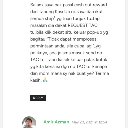
Salam..saya nak pasal cash out reward
dari Tabung Kasi Up ni..saya dah ikut
semua step² yg tuan tunjuk tu..tapi
masalah dia dekat REQUEST TAC
tu..bila klik dekat situ keluar pop-up yg
bagitau “Tidak dapat memproses
permintaan anda, sila cuba lagi”..yg
peliknya, ada je sms masuk send no
TAC tu…tapi dia rak keluar pulak kotak
yg kita kena isi dgn no TAC tu..kenapa
dan mcm mana sy nak buat ye? Terima
kasih.
REPLY
says:
Amir Azman
May 20, 2021 at 12:54