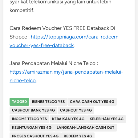
syarikat telekomunikasi yang lain untuk lebih
kompetitif.
Cara Redeem Voucher YES FREE Databack Di
Shopee :
https://topupniaga.com/cara-redeem-
voucher-yes-free-databack
.
Jana Pendapatan Melalui Niche Telco :
https://amirazman.my/jana-pendapatan-melalui-
niche-telco
.
TAGGED
BISNES TELCO YES
CARA CASH OUT YES 4G
CASHOUT BANK YES 4G
CASHOUT YES 4G
INCOME TELCO YES
KEBAIKAN YES 4G
KELEBIHAN YES 4G
KEUNTUNGAN YES 4G
LANGKAH-LANGKAH CASH OUT
PROSES CASHOUT YES 4G
REDEEM YES 4G