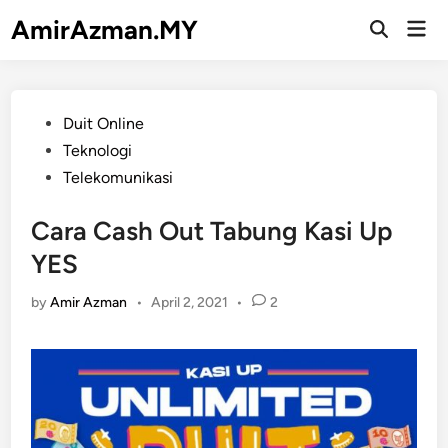
Skip
AmirAzman.MY
Mai
to
Open
Men
Search
content
Posted
Duit Online
in
Teknologi
Telekomunikasi
Cara Cash Out Tabung Kasi Up
YES
by
Amir Azman
•
April 2, 2021
•
2