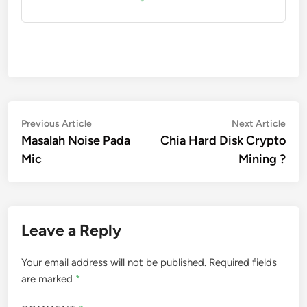
Post
Previous
Nex
Previous Article
Next Article
article:
artic
Masalah Noise Pada
Chia Hard Disk Crypto
navigation
Mic
Mining ?
Leave a Reply
Your email address will not be published.
Required fields
are marked
*