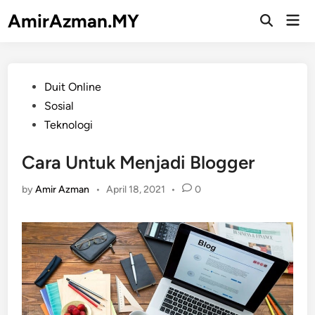
Skip
AmirAzman.MY
Mai
to
Open
Men
Search
content
Posted
Duit Online
in
Sosial
Teknologi
Cara Untuk Menjadi Blogger
by
Amir Azman
•
April 18, 2021
•
0