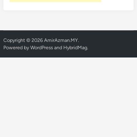
Copyright © 2026
AmirAzman.MY
.
Powered by
WordPress
and
HybridMag
.