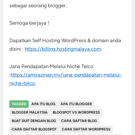
sebagai seorang blogger.
Semoga berjaya !
Dapatkan Self Hosting WordPress & domain anda
disini :
https://billing.hostingmalaya.com
.
Jana Pendapatan Melalui Niche Telco
:
https://amirazman.my/jana-pendapatan-melalui-
niche-telco
.
TAGGED
APA ITU BLOG
APA ITU BLOGGER
BLOGGER MALAYSIA
BLOGSPOT VS WORDPRESS
BUAT DUIT DENGAN BLOG
CARA DAFTAR BLOG
CARA DAFTAR BLOGSPOT
CARA DAFTAR WORDPRESS