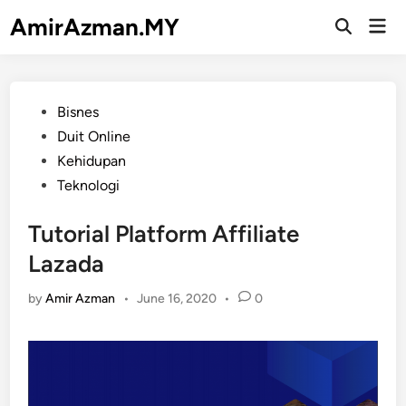
Skip
AmirAzman.MY
Mai
to
Open
Men
Search
content
Posted
Bisnes
in
Duit Online
Kehidupan
Teknologi
Tutorial Platform Affiliate
Lazada
by
Amir Azman
•
June 16, 2020
•
0