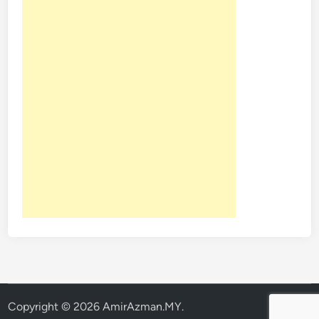
Copyright © 2026
AmirAzman.MY
.