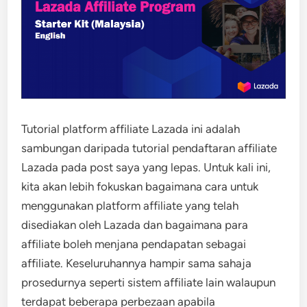
Tutorial platform affiliate Lazada ini adalah
sambungan daripada tutorial pendaftaran affiliate
Lazada pada post saya yang lepas. Untuk kali ini,
kita akan lebih fokuskan bagaimana cara untuk
menggunakan platform affiliate yang telah
disediakan oleh Lazada dan bagaimana para
affiliate boleh menjana pendapatan sebagai
affiliate. Keseluruhannya hampir sama sahaja
prosedurnya seperti sistem affiliate lain walaupun
terdapat beberapa perbezaan apabila