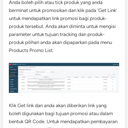
Anda boleh pilih atau tick produk yang anda
berminat untuk promosikan dan klik pada ‘Get Link’
untuk mendapatkan link promosi bagi produk-
produk tersebut. Anda akan diminta untuk mengisi
parameter untuk tujuan tracking dan produk-
produk pilihan anda akan dipaparkan pada menu
Products Promo List.
Klik Get link dan anda akan diberikan link yang
boleh digunakan bagi tujuan promosi atau dalam
bentuk QR Code. Untuk mendapatkan pembayaran